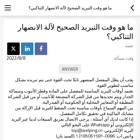
ما هو وقت التبريد الصحيح لآلة الانصهار التناكبي؟
ما هو وقت التبريد الصحيح لآلة الانصهار
التناكبي؟
حصة
2022/8/8
وقت مسألة
يجب أن يظل المفصل المنصهر ثابتًا تحت القوة حتى يتم تبريده بشكل
مناسب لتطوير القوة.
تعتمد أوقات التبريد المناسبة للمفصل على المادة وقطر الأنبوب وسماكة
الجدار ويتم تحديدها من قبل الشركة المصنعة للأنابيب أو من قبل الشركة
المطبقة أو المعايير المحلية أو الحكومية أو الفيدرالية.
من المهم السماح بأوقات مناسبة تحت الضغط للتبريد قبل الإزالة من
مشابك الماكينة في تحقيق تكامل المفصل.
إذا كانت لديك أي أسئلة ، يرجى الاتصال بفريق المبيعات لدينا عبر البريد
الإلكتروني أو Whatsapp على النحو التالي
البريد الإلكتروني: top@welping.cn
واتس اب: 0086-13185061581 (السيد بان)