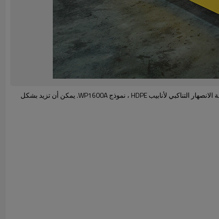
لمساعدة عملائنا على توصيل أنابيب HDPE من النوع 1600 مم بشكل أفضل ، تم الانتهاء مؤخرًا من إنتاج المشغل الهيدروليكي المخصص 1200 مم -1600 مم وآلة الانصهار التناكبي لأنابيب HDPE ، نموذج WP1600A. يمكن أن تزيد بشكل