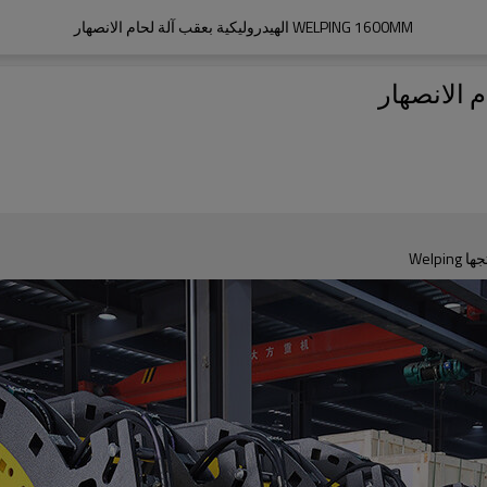
WELPING 1600MM الهيدروليكية بعقب آلة لحام الانصهار