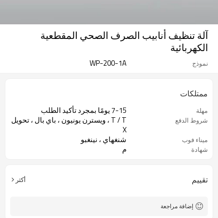
آلة تنظيف أنابيب الصرف الصحي المقطعية
الكهربائية
WP-200-1A
نموذج
ممتلكات
7-15 يومًا بمجرد تأكيد الطلب
مهلة
T / T ، ويسترن يونيون ، باي بال ، تحويل
شروط الدفع
X
شنغهاي ، نينغبو
ميناء فوب
م
شهادة
1 مجموعة
موك
تقييم
أكثر
إضافة مراجعة