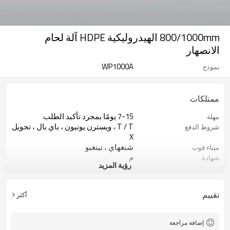
800/1000mm الهيدروليكية HDPE آلة لحام
الانصهار
WP1000A
نموذج
ممتلكات
7-15 يومًا بمجرد تأكيد الطلب
مهلة
T / T ، ويسترن يونيون ، باي بال ، تحويل
شروط الدفع
X
شنغهاي ، نينغبو
ميناء فوب
م
شهادة
رؤية المزيد
1 مجموعة
موك
مصنع ماكينات لحام الأنابيب البلاستيكية
نوع العمل
تقييم
أكثر
إضافة مراجعة