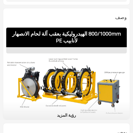
وصف
800/1000mm الهيدروليكية بعقب آلة لحام الانصهار
لأنابيب PE
رؤية المزيد
يوصي