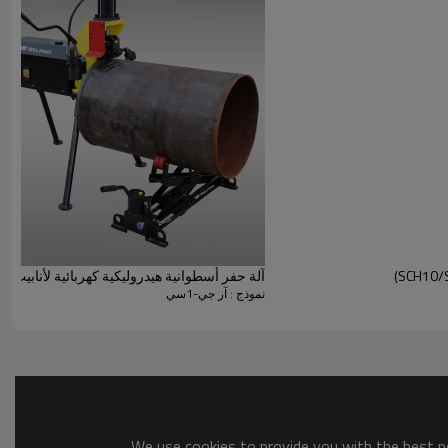
تاح قدم ورف الأنابيب.
آلة حفر أسطوانية هيدروليكية كهربائية لأنابيب الصلب CH40 8"-24"(RG-4X
نموذج : آر جي-1سي
We use cookies to provide you with the best po