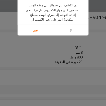
تم الكشف عن وصولك إلى موقع الويب
المحمول على جهاز الكمبيوتر، هل ترغب في
إعادة التوجيه إلى موقع الويب لسطح
المكتب؟ انقر على 'نعم' للاستمرار
آر جي-1سي
لا
نعم
1"-8"
8 مم
800 واط
23 دورة في الدقيقة