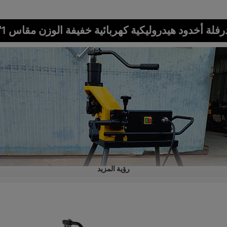
رفلة أخدود هيدروليكية كهربائية خفيفة الوزن مقاس 1"-8"
رؤية المزيد