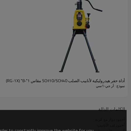
تُستخدم آلة الحفر الهيدروليكية الكهربائية RG-1C لعمل الأخاديد على الأنابيب الفولاذية SCH10/SCH40 مقاس 1"-8" (DN25~DN200) والفولاذ المقاوم للصدأ
إن آلة حفر الأنابيب RG-1C مع العربة سهلة النقل. وهي مناسبة للعمل في الخارج.
مناسب لمجموعة متنوعة من المهام اليومية التي تتضمن أنابيب الحماية من الحرا
نظام تخفيض التروس عالي الأداء المدمج في المحرك
يسمح بتصميم مضغوط وم
مزيج فريد من مضخة التغذية الهيدروليكية
ويضمن مقبض قفل عمق الحوض حوضًا 
أداة حفر هيدروليكية لأنابيب الصلب SCH10/SCH40 مقاس 1"-8" (RG-1X)
نموذج : آر جي-1سي
الكلمات الدالة
أخدود دوار مع عربة
أخدود لف الأنابيب
order to constantly improve the website for you.