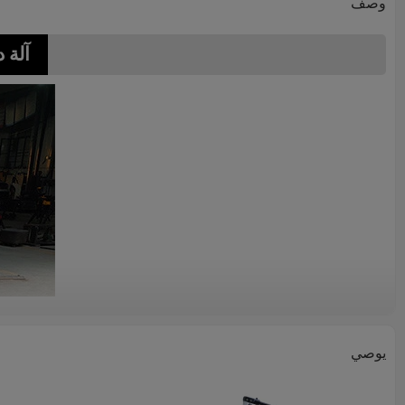
وصف
آلة د
يوصي