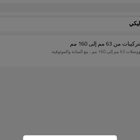
ليكي
6 مم إلى 160 مم
ة والموثوقية.