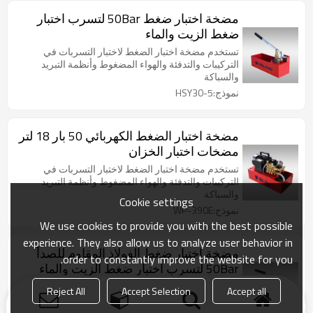
مضخة اختبار ضغط 50Bar لتسرب اختبار
ضغط الزيت والماء
تستخدم مضخة اختبار الضغط لاختبار التسربات في
التركيبات والتدفئة والهواء المضغوط وأنظمة التبريد
والسباكة
نموذج:HSY30-5
مضخة اختبار الضغط الكهربائي 50 بار 18 لتر
مضخات اختبار الخزان
تستخدم مضخة اختبار الضغط لاختبار التسربات في
التركيبات والتدفئة والهواء المضغوط وأنظمة التبريد
والسباكة
Cookie settings
نموذج:WP-390E
We use cookies to provide you with the best possible
experience. They also allow us to analyze user behavior in
مضخة اختبار ضغط الفولاذ المقاوم للصدأ
order to constantly improve the website for you.
50Bar لتسرب اختبار ضغط الزيت والماء
تستخدم مضخة اختبار الضغط لاختبار التسربات في
Reject All
Accept Selection
Accept all
التركيبات والتدفئة والهواء المضغوط وأنظمة التبريد
والسباكة