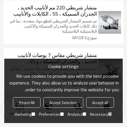
منشار شريطي 220 مم لأنابيب الحديد ،
الجدران السميكة ، SS ، الكابلات والأنابيب
البلاستيكية البلاستيكية
تم تصميم المنشار الشريطي لقطع مواد متعددة ، بما في
ذلك كابلات الحديد والجدران السميكة والأنابيب
البلاستيكية البلاستيكية
نموذج:WP20F3
منشار شريطي مقاس 7 بوصات لأنابيب
الحديد ، والجدران السميكة ، و SS ،
Cookie settings
والكابلات ، وأنابيب البلاستيك PVC
تم تصميم المنشار الشريطي لقطع مواد متعددة ، بما في
ذلك كابلات الحديد والجدران السميكة والأنابيب
We use cookies to provide you with the best possible
البلاستيكية البلاستيكية
experience. They also allow us to analyze user behavior in
نموذج:WP18F1
order to constantly improve the website for you.
Reject All
Accept Selection
Accept all
منزل
بحث
فئة
ارسال التحقيق
Marketing
Preferences
Analytics
Necessary