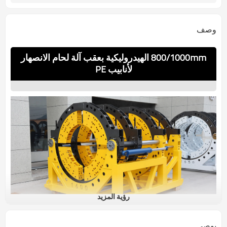
وصف
800/1000mm الهيدروليكية بعقب آلة لحام الانصهار
لأنابيب PE
رؤية المزيد
يوصي