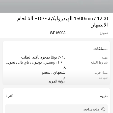
1200 / 1600mm الهيدروليكية HDPE آلة لحام
الانصهار
WP1600A
نموذج
ممتلكات
7-15 يومًا بمجرد تأكيد الطلب
مهلة
T / T ، ويسترن يونيون ، باي بال ، تحويل
شروط الدفع
X
شنغهاي ، نينغبو
ميناء فوب
م
شهادة
رؤية المزيد
1 مجموعة
موك
مصنع ماكينات لحام الأنابيب البلاستيكية
نوع العمل
تقييم
أكثر
إضافة مراجعة