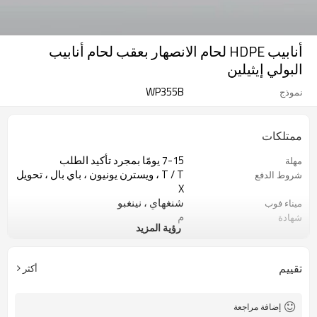
أنابيب HDPE لحام الانصهار بعقب لحام أنابيب
البولي إيثيلين
WP355B
نموذج
ممتلكات
7-15 يومًا بمجرد تأكيد الطلب
مهلة
T / T ، ويسترن يونيون ، باي بال ، تحويل
شروط الدفع
X
شنغهاي ، نينغبو
ميناء فوب
م
شهادة
رؤية المزيد
1 مجموعة
موك
مصنع ماكينات لحام الأنابيب البلاستيكية
نوع العمل
تقييم
أكثر
إضافة مراجعة