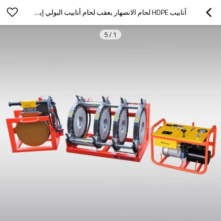
أنابيب HDPE لحام الانصهار بعقب لحام أنابيب البولي إيثيلين
5
/
1