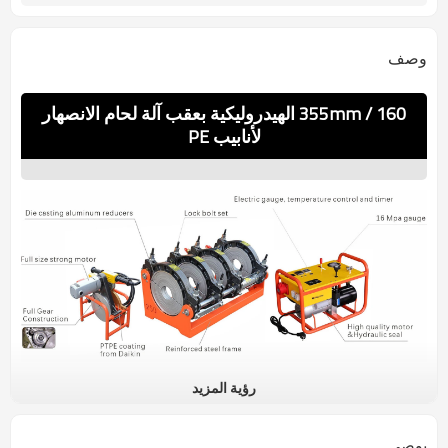
وصف
160 / 355mm الهيدروليكية بعقب آلة لحام الانصهار
لأنابيب PE
رؤية المزيد
تفاصيل
إن ماكينة لحام مواسير الانصهار WP355B HDPE هي آلة متعددة الاستخدامات 
يوصي
قادرة على تركيب الأنابيب والتجهيزات مع مجموعة متنوعة من تصنيفات الضغط. 